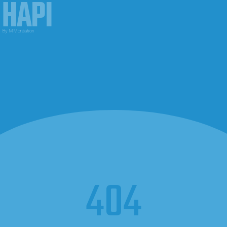
HAPI
By MMcréation
404