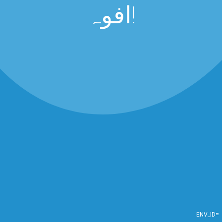
افوہ!
ENV_ID=